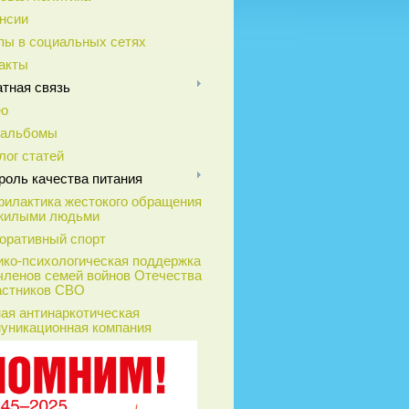
нсии
пы в социальных сетях
акты
тная связь
ео
оальбомы
лог статей
роль качества питания
илактика жестокого обращения
жилыми людьми
оративный спорт
ко-психологическая поддержка
членов семей войнов Отечества
астников СВО
ая антинаркотическая
уникационная компания