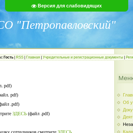
Версия для слабовидящих
О "Петропавловский"
ас
Гость
|
RSS
|
Главная
|
Учредительные и регистрационные документы
|
Рег
Меню
. pdf)
айл. pdf)
Глав
Об у
айл .pdf)
Док
отрите
ЗДЕСЬ
(файл .pdf)
Деят
Неза
озку сотрудников смотрите
ЗДЕСЬ
Кадр