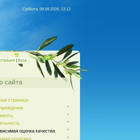
Суббота, 08.08.2026, 13:12
истрация
|
Вход
 сайта
ная страница
чреждении
ументы
ельность
висимая оценка качества
овая политика