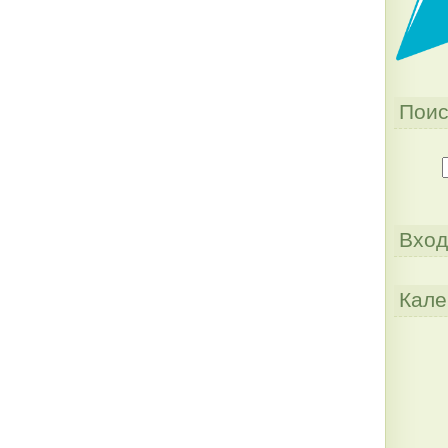
Поис
Вход
Кале