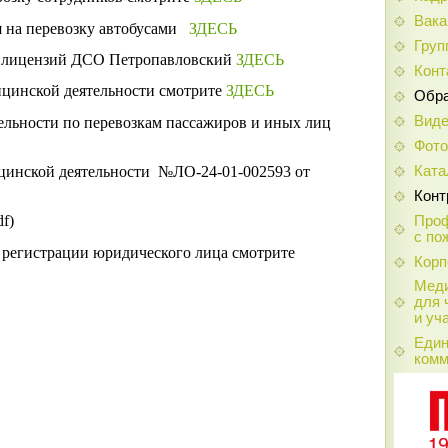
Вака
 на перевозку автобусами
ЗДЕСЬ
Груп
х лицензий ДСО Петропавловский
ЗДЕСЬ
Конт
цинской деятельности смотрите
ЗДЕСЬ
Обра
Вид
ельности по перевозкам пассажиров и иных лиц
Фот
Ката
цинской деятельности №ЛО-24-01-002593 от
Конт
f)
Проф
с по
 регистрации юридического лица смотрите
Корп
Меди
для 
и уч
Един
комм