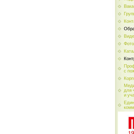
Вака
Груп
Конт
Обра
Вид
Фот
Ката
Конт
Проф
с по
Корп
Меди
для 
и уч
Един
комм