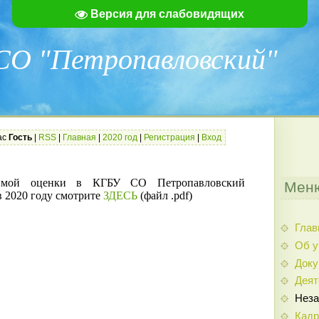
Версия для слабовидящих
О "Петропавловский"
ас
Гость
|
RSS
|
Главная
|
2020 год
|
Регистрация
|
Вход
симой оценки в КГБУ СО Петропавловский
Меню
в 2020 году смотрите
ЗДЕСЬ
(файл .pdf)
Глав
Об у
Док
Деят
Неза
Кадр