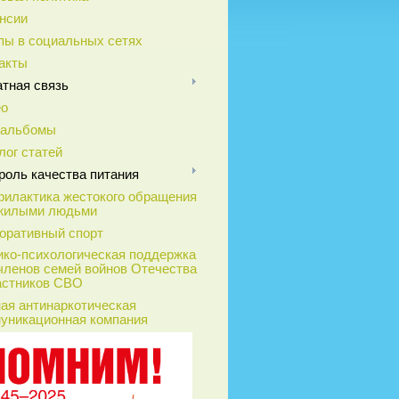
нсии
пы в социальных сетях
акты
тная связь
ео
оальбомы
лог статей
роль качества питания
илактика жестокого обращения
жилыми людьми
оративный спорт
ко-психологическая поддержка
членов семей войнов Отечества
астников СВО
ая антинаркотическая
уникационная компания