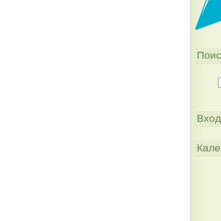
Поис
Вход
Кале